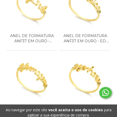
ANEL DE FORMATURA
ANEL DE FORMATURA
ANF37 EM OURO -
ANF37 EM OURO - ED.
ENGENH...
FÍ...
ANEL DE FORMATURA
ANEL DE FORMATURA
Ao navegar por este site
você aceita o uso de cookies
para
ANF37 EM OURO -
ANF37 EM OURO -
agilizar a sua experiência de compra.