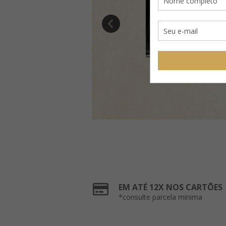
EM ATÉ 12X NOS CARTÕES
*consulte parcela mínima