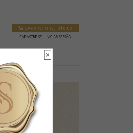
CARRINHO
(
0
)
R$0,00
CADASTRE-SE
INICIAR SESSÃO
SUPER SALE